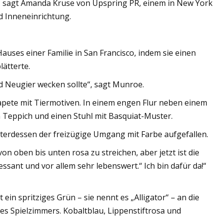
“, sagt Amanda Kruse von Upspring PR, einem in New York
 Inneneinrichtung.
uses einer Familie in San Francisco, indem sie einen
ätterte.
d Neugier wecken sollte“, sagt Munroe.
Tapete mit Tiermotiven. In einem engen Flur neben einem
n Teppich und einen Stuhl mit Basquiat-Muster.
terdessen der freizügige Umgang mit Farbe aufgefallen.
on oben bis unten rosa zu streichen, aber jetzt ist die
sant und vor allem sehr lebenswert.“ Ich bin dafür da!“
ein spritziges Grün – sie nennt es „Alligator“ – an die
s Spielzimmers. Kobaltblau, Lippenstiftrosa und