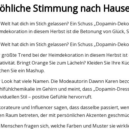
röhliche Stimmung nach Haus
May 26, 2023
 Welt hat dich im Stich gelassen? Ein Schuss „Dopamin-Dek
it bei der
OSB-Ummantelungsmarkt 2023 T
mdekoration in diesem Herbst ist die Betonung von Glück, Se
tung mit Pulvern
Akteure der Branche
 Welt hat dich im Stich gelassen? Ein Schuss „Dopamin-Dek
 größte Trend bei der Heimdekoration in diesem Herbst ist 
ativität. Bringt Orange Sie zum Lächeln? Kleiden Sie Ihre Küch
hen Sie ein Mashup.
 Look hat viele Namen. Die Modeautorin Dawnn Karen bezog 
lfühlchemikalie im Gehirn und meint, dass „Dopamin-Dress
ividuellen Stil – positive Gefühle hervorruft.
orateure und Influencer sagen, dass dasselbe passiert, we
en Raum betreten, der mit persönlichen Akzenten geschmückt 
 Menschen fragen sich, welche Farben und Muster sie wirkli