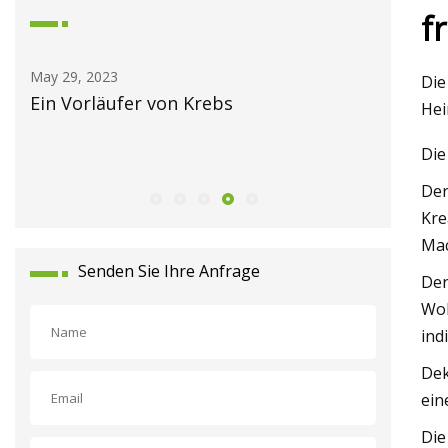
f
May 30, 2023
Die
fer von Krebs
Erhöhung der Sicherhe
Hei
Lebensmittelverarbei
Die
und Schüttgütern
Der
Kre
Mac
Senden Sie Ihre Anfrage
Der
Woh
ind
Dek
ein
Die