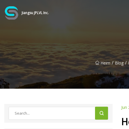
Jiangsu JPLVL Inc.
/
/
Heim
Blog
Jun 
H