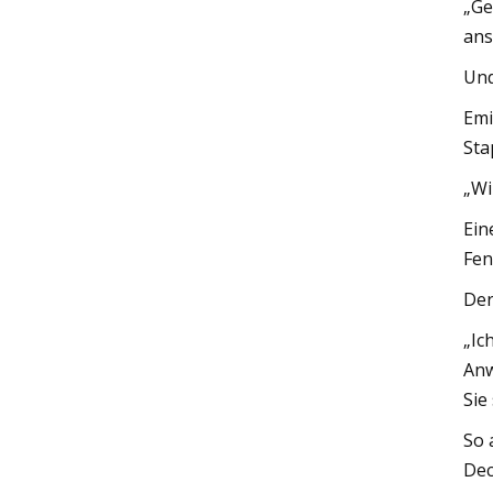
„Ge
ans
Und
Emi
Sta
„Wi
Ein
Fen
Der
„Ic
Anw
Sie
So 
Dec