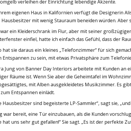
omgelb verleihen der Einrichtung lebendige Akzente.
ihrem eigenen Haus in Kalifornien verfügt die Designerin A
 Hausbesitzer mit wenig Stauraum beneiden würden. Aber s
 war ein Kleiderschrank im Flur, aber mit seiner großzügige
terfenster einfiel, hatte ich einfach das Gefühl, dass der Rau
o hat sie daraus ein kleines „Telefonzimmer“ für sich gemac
 Entspannen zu sein, mit etwas Privatsphäre zum Telefonie
ra Jung von Banner Day Interiors arbeitete mit Kunden an e
tiger Räume ist. Wenn Sie aber die Geheimtafel im Wohnzimm
bgesättigtes, mit Alben ausgekleidetes Musikzimmer. Es gib
 zum Entspannen einlädt.
e Hausbesitzer sind begeisterte LP-Sammler“, sagt sie, „und
g war bereit, eine Tür einzubauen, als die Kunden vorschlu
e hat uns sehr gut gefallen!“ Sie sagt. „Es ist der perfekte Z