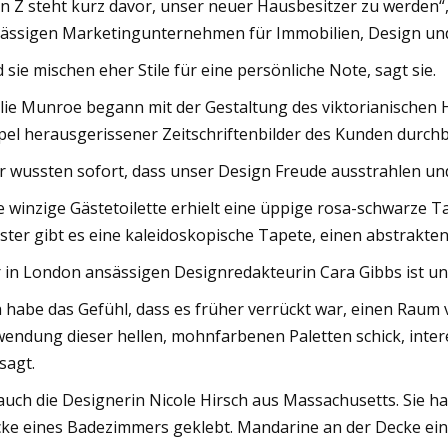
n Z steht kurz davor, unser neuer Hausbesitzer zu werden
ässigen Marketingunternehmen für Immobilien, Design und
 sie mischen eher Stile für eine persönliche Note, sagt sie.
lie Munroe begann mit der Gestaltung des viktorianischen Ha
pel herausgerissener Zeitschriftenbilder des Kunden durchbl
r wussten sofort, dass unser Design Freude ausstrahlen un
e winzige Gästetoilette erhielt eine üppige rosa-schwarze 
ster gibt es eine kaleidoskopische Tapete, einen abstrakte
 in London ansässigen Designredakteurin Cara Gibbs ist un
h habe das Gefühl, dass es früher verrückt war, einen Raum v
endung dieser hellen, mohnfarbenen Paletten schick, interes
 sagt.
auch die Designerin Nicole Hirsch aus Massachusetts. Sie hat 
ke eines Badezimmers geklebt. Mandarine an der Decke eine