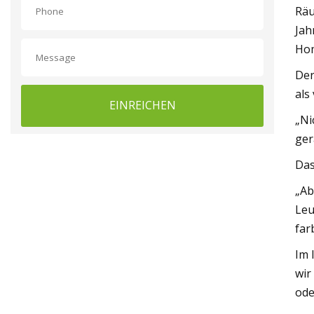
Räu
Jah
Hom
Der
als
EINREICHEN
„Ni
ger
Das
„Ab
Leu
far
Im 
wir
ode