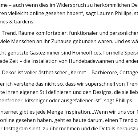
me – auch wenn dies im Widerspruch zu herkömmlichen Deko
ren vielleicht online gesehen haben“, sagt Lauren Phillips, s
es & Gardens.
 Trend, Räume komfortabler, funktionaler und persönliche
 viele Menschen an ihr Zuhause gebunden waren. Und es wäch
cht genutzte Gästezimmer sind Homeoffices. Formelle Speis
ade Zeit – die Installation von Hundebadewannen und andere
 Dekor ist voller ästhetischer „Kerne“ – Barbiecore, Cotta
er ich verstehe das nicht so, dass wir superschnell von Tren
te ihren eigenen Stil definieren und den Designs, die sie l
benfroher, kitschiger oder ausgefallener ist“, sagt Phillips.
Internet gibt es jede Menge Inspiration. „Wenn wir uns vor 
 online gesehen haben, geht es heute darum, einen Trend o
r Instagram sieht, zu übernehmen und die Details herauszuhol