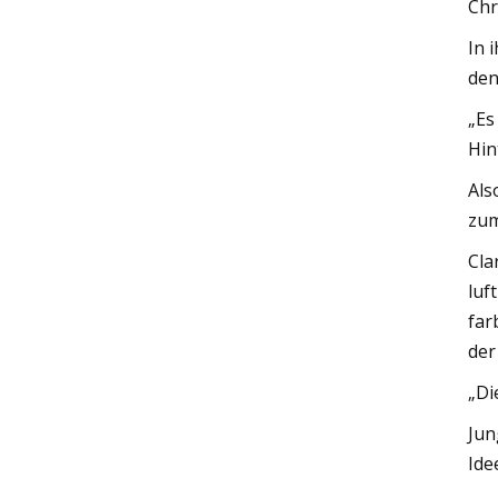
Chr
In 
den
„Es
Hin
Als
zum
Cla
luf
far
der
„Di
Jun
Ide