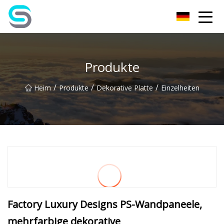
Jiangsu JPLVL Inc.
Produkte
/
/
/
Heim
Produkte
Dekorative Platte
Einzelheiten
Factory Luxury Designs PS-Wandpaneele,
mehrfarbige dekorative