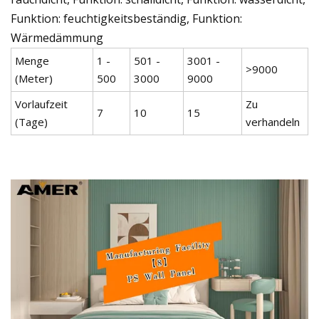
Funktion: feuchtigkeitsbeständig, Funktion:
Wärmedämmung
Menge
1 -
501 -
3001 -
>9000
(Meter)
500
3000
9000
Vorlaufzeit
Zu
7
10
15
(Tage)
verhandeln