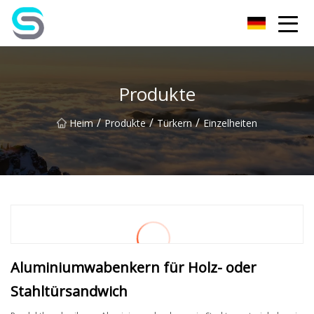
Jiangsu JPLVL Inc.
Produkte
/
/
/
Heim
Produkte
Türkern
Einzelheiten
Aluminiumwabenkern für Holz- oder
Stahltürsandwich