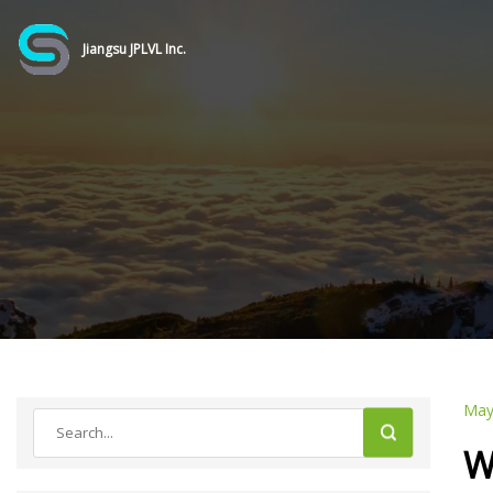
Jiangsu JPLVL Inc.
May
W