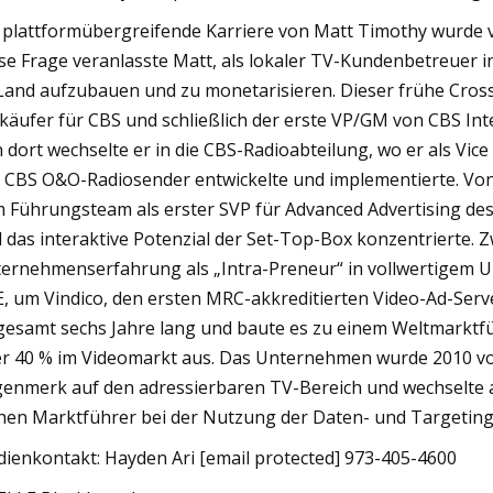
 plattformübergreifende Karriere von Matt Timothy wurde 
se Frage veranlasste Matt, als lokaler TV-Kundenbetreuer i
Land aufzubauen und zu monetarisieren. Dieser frühe Crosso
käufer für CBS und schließlich der erste VP/GM von CBS Int
 dort wechselte er in die CBS-Radioabteilung, wo er als Vic
 CBS O&O-Radiosender entwickelte und implementierte. Vo
 Führungsteam als erster SVP für Advanced Advertising des
 das interaktive Potenzial der Set-Top-Box konzentrierte. Z
ernehmenserfahrung als „Intra-Preneur“ in vollwertigem 
, um Vindico, den ersten MRC-akkreditierten Video-Ad-Serve
gesamt sechs Jahre lang und baute es zu einem Weltmarktfü
r 40 % im Videomarkt aus. Das Unternehmen wurde 2010 vo
enmerk auf den adressierbaren TV-Bereich und wechselte a
hen Marktführer bei der Nutzung der Daten- und Targetin
ienkontakt: Hayden Ari [email protected] 973-405-4600