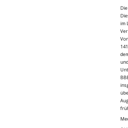
Die
Die
im 
Ver
Von
141
dem
und
Unt
BBE
ins
übe
Aug
frü
Med