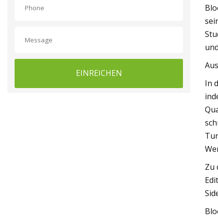
Blo
sei
Stu
und
Aus
EINREICHEN
In 
ind
Qua
sch
Tun
Wer
Zu 
Edi
Sid
Blo