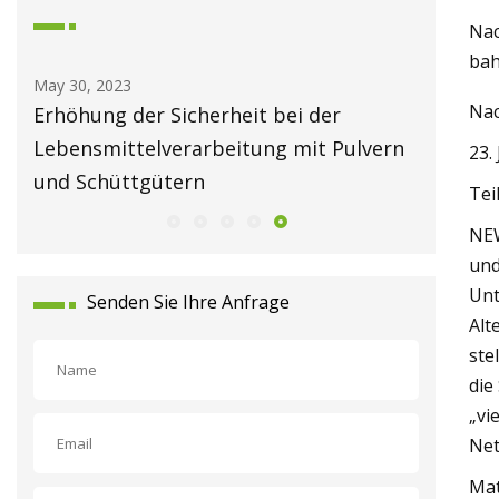
Nac
bah
May 30, 2023
May 26, 2
Nac
Erhöhung der Sicherheit bei der
OSB-Um
Lebensmittelverarbeitung mit Pulvern
Akteure
23.
und Schüttgütern
Tei
NEW
und
Unt
Senden Sie Ihre Anfrage
Alt
ste
die
„vi
Net
Mat