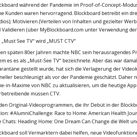
ckboard während der Pandemie im Proof-of-Concept-Modus
ne Kunden waren hervorragend. Blockboard betreibt ein dreis
dios); Motivieren (Verteilen von Inhalten und gezielter W
 Validieren (über MyBlockboard.com unter Verwendung der
 „Must See TV“ wird „MUST CTV“
den späten 80er Jahren machte NBC sein herausragendes
em es es als „Must-See TV“ bezeichnete. Aber das war damal
rantäne gestellt wurde, hat sich die Verlagerung der Vide
neller beschleunigt als vor der Pandemie geschätzt. Daher 
e-in-Maxime von NBC zu aktualisieren, um die heutige App-
betreibende müssen CTV.
den Original-Videoprogrammen, die ihr Debüt in der Blockb
tion: #AlumniChallenge: Race to Home: American Health Jou
e Chats: Heading Home: One Dream Can Change die Welt und f
ckboard soll Vermarktern dabei helfen, neue Videofunktion