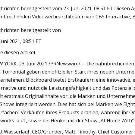
hrichten bereitgestellt vom 23. Juni 2021, 08:51 ET Diesen A
nbrechenden Videowerbearchitekten von CBS Interactive, B
023
hrichten bereitgestellt von
mantelungsmarkt 2023 Top-
 der Branche
 Juni 2021, 08:51 ET
le diesen Artikel
 YORK, 23. Juni 2021 /PRNewswire/ -- Die bahnbrechenden V
 Torrential geben den offiziellen Start ihres neuen Untern
ernehmen. Blockboard bietet Erstkäufern eine innovative, 
ernative und nutzt die Leistungsfähigkeit und das Potenzi
llt erstmals Originalinhalte vor, die Marken und Unternehm
 Shows integriert werden. Dies hat sich bei Marken wie Eight 
erfachen“ Verkäufen ihres Produkts prahlen, während ihr O
works läuft, sowie bei Henkel mit der Show „At Home With“. 
t Wasserlauf, CEO/Gründer, Matt Timothy, Chief Customer 