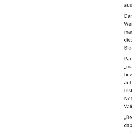
aus
Dam
Wer
mac
die
Blo
Par
„ma
bew
auf
Ins
Net
Val
„Be
dab