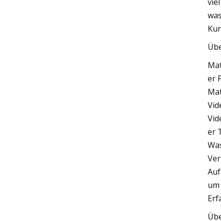
vie
was
Kun
Übe
Mat
er 
Mat
Vid
Vid
er 
Was
Ver
Auf
um 
Erf
Übe