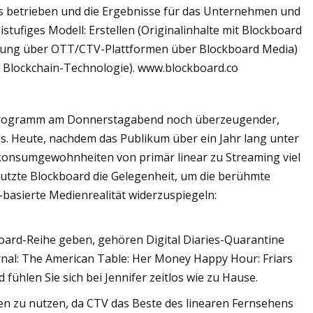
 betrieben und die Ergebnisse für das Unternehmen und
tufiges Modell: Erstellen (Originalinhalte mit Blockboard
erbung über OTT/CTV-Plattformen über Blockboard Media)
 Blockchain-Technologie). www.blockboard.co
 Programm am Donnerstagabend noch überzeugender,
s. Heute, nachdem das Publikum über ein Jahr lang unter
okonsumgewohnheiten von primär linear zu Streaming viel
nutzte Blockboard die Gelegenheit, um die berühmte
basierte Medienrealität widerzuspiegeln:
oard-Reihe geben, gehören Digital Diaries-Quarantine
rnal: The American Table: Her Money Happy Hour: Friars
ühlen Sie sich bei Jennifer zeitlos wie zu Hause.
en zu nutzen, da CTV das Beste des linearen Fernsehens