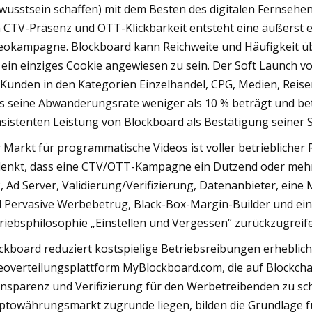
wusstsein schaffen) mit dem Besten des digitalen Fernsehen
 CTV-Präsenz und OTT-Klickbarkeit entsteht eine äußerst 
eokampagne. Blockboard kann Reichweite und Häufigkeit üb
 ein einziges Cookie angewiesen zu sein. Der Soft Launch 
 Kunden in den Kategorien Einzelhandel, CPG, Medien, Reise
s seine Abwanderungsrate weniger als 10 % beträgt und bet
sistenten Leistung von Blockboard als Bestätigung seiner 
 Markt für programmatische Videos ist voller betrieblicher
enkt, dass eine CTV/OTT-Kampagne ein Dutzend oder mehr 
, Ad Server, Validierung/Verifizierung, Datenanbieter, eine
 Pervasive Werbebetrug, Black-Box-Margin-Builder und ein
riebsphilosophie „Einstellen und Vergessen“ zurückzugreif
ckboard reduziert kostspielige Betriebsreibungen erheblich 
eoverteilungsplattform MyBlockboard.com, die auf Blockcha
nsparenz und Verifizierung für den Werbetreibenden zu scha
ptowährungsmarkt zugrunde liegen, bilden die Grundlage f