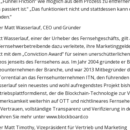
l „Funnel Friction“ wie möglich aus dem Prozess zu entfernen
 passiert ist.“ „Das funktioniert nicht und stattdessen kann 
den.“
r Matt Wasserlauf, CEO und Gründer
t Wasserlauf, einer der Urheber des Fernsehgeschäfts, gilt 
Fernsehwerbetreibende dazu verleitete, ihre Marketinggelder
t mit dem „Conviction Award“ für seinen unerschütterliche
eos jenseits des Fernsehens aus. Im Jahr 2004 gründete er 
eounternehmen der Branche, und war 2013 Mitbegründer der
Torrential an das Fernsehunternehmen ITN, den führenden 
serlauf sein neuestes und wohl aufregendstes Projekt bish
triebsplattformdienst, der die Blockchain-Technologie zur 
merksamkeit weiterhin auf OTT und nichtlineares Fernsehe
Vertrauen, vollständige Transparenz und Verifizierung in d
ahren Sie mehr unter www.blockboard.co
r Matt Timothy, Vizepräsident für Vertrieb und Marketing